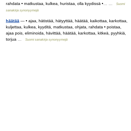
rahdata • matkustaa, kulkea, huristaa, olla kyydissä •… …
Suomi
sanakirja synonyymejä
häätää
— • ajaa, hätistää, hätyyttää, häätää, kaikottaa, karkottaa,
kuljettaa, kulkea, kyyditä, matkustaa, ohjata, rahdata • poistaa,
ajaa pois, eliminoida, hävittää, häätää, karkottaa, kitkeä, pyyhkiä,
torjua …
Suomi sanakirja synonyymejä