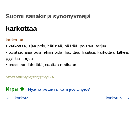
Suomi sanakirja synonyymejä
karkottaa
karkottaa
• karkottaa, ajaa pois, hätistää, häätää, poistaa, torjua
• poistaa, ajaa pois, eliminoida, hävittää, häätää, karkottaa, kitkeä,
pyyhkiä, torjua
• passittaa, lähettää, saattaa matkaan
Suomi sanakirja synonyymejä
.
2013
.
Игры ⚽
Нужно решить контрольную?
karkota
karkotus