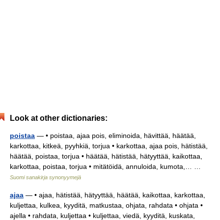
Look at other dictionaries:
poistaa
— • poistaa, ajaa pois, eliminoida, hävittää, häätää,
karkottaa, kitkeä, pyyhkiä, torjua • karkottaa, ajaa pois, hätistää,
häätää, poistaa, torjua • häätää, hätistää, hätyyttää, kaikottaa,
karkottaa, poistaa, torjua • mitätöidä, annuloida, kumota,… …
Suomi sanakirja synonyymejä
ajaa
— • ajaa, hätistää, hätyyttää, häätää, kaikottaa, karkottaa,
kuljettaa, kulkea, kyyditä, matkustaa, ohjata, rahdata • ohjata •
ajella • rahdata, kuljettaa • kuljettaa, viedä, kyyditä, kuskata,