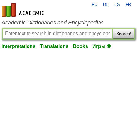
RU
DE
ES
FR
en-academic.com
Academic Dictionaries and Encyclopedias
Search!
Interpretations
Translations
Books
Игры ⚽